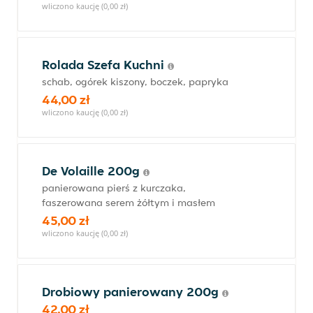
wliczono kaucję (0,00 zł)
Rolada Szefa Kuchni
schab, ogórek kiszony, boczek, papryka
44,00 zł
wliczono kaucję (0,00 zł)
De Volaille 200g
panierowana pierś z kurczaka,
faszerowana serem żółtym i masłem
45,00 zł
wliczono kaucję (0,00 zł)
Drobiowy panierowany 200g
42,00 zł