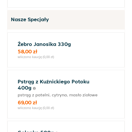
Nasze Specjały
Żebro Janosika 330g
58,00 zł
wliczono kaucję (0,00 zł)
Pstrąg z Kuźnickiego Potoku
400g
pstrąg z patelni, cytryna, masło ziołowe
69,00 zł
wliczono kaucję (0,00 zł)