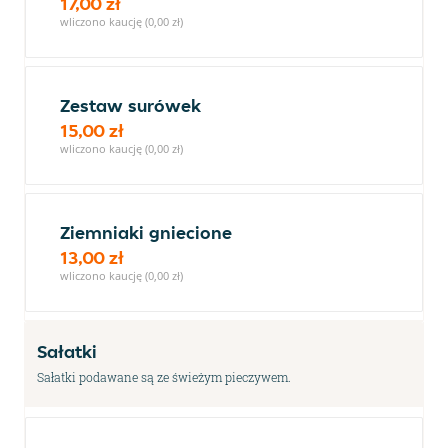
17,00 zł
wliczono kaucję (0,00 zł)
Zestaw surówek
15,00 zł
wliczono kaucję (0,00 zł)
Ziemniaki gniecione
13,00 zł
wliczono kaucję (0,00 zł)
Sałatki
Sałatki podawane są ze świeżym pieczywem.