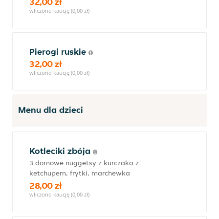
32,00 zł
wliczono kaucję (0,00 zł)
Pierogi ruskie
32,00 zł
wliczono kaucję (0,00 zł)
Menu dla dzieci
Kotleciki zbója
3 domowe nuggetsy z kurczaka z
ketchupem, frytki, marchewka
28,00 zł
wliczono kaucję (0,00 zł)