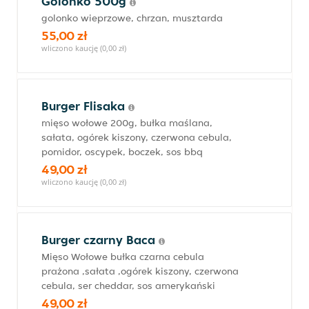
Golonko 500g
golonko wieprzowe, chrzan, musztarda
55,00 zł
wliczono kaucję (0,00 zł)
Burger Flisaka
mięso wołowe 200g, bułka maślana,
sałata, ogórek kiszony, czerwona cebula,
pomidor, oscypek, boczek, sos bbq
49,00 zł
wliczono kaucję (0,00 zł)
Burger czarny Baca
Mięso Wołowe bułka czarna cebula
prażona ,sałata ,ogórek kiszony, czerwona
cebula, ser cheddar, sos amerykański
49,00 zł