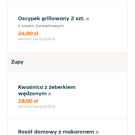
Oscypek grillowany 2 szt.
z sosem żurawinowym
24,00 zł
wliczono kaucję (0,00 zł)
Zupy
Kwaśnica z żeberkiem
wędzonym
28,00 zł
wliczono kaucję (0,00 zł)
Rosół domowy z makaronem