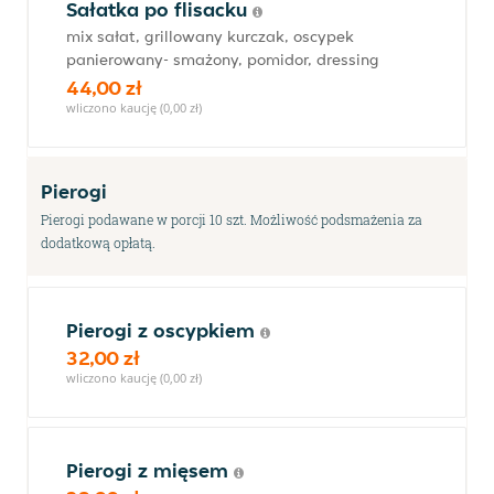
Sałatka po flisacku
mix sałat, grillowany kurczak, oscypek
panierowany- smażony, pomidor, dressing
44,00 zł
wliczono kaucję (0,00 zł)
Pierogi
Pierogi podawane w porcji 10 szt. Możliwość podsmażenia za
dodatkową opłatą.
Pierogi z oscypkiem
32,00 zł
wliczono kaucję (0,00 zł)
Pierogi z mięsem