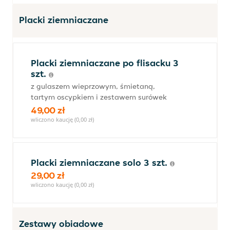
Placki ziemniaczane
Placki ziemniaczane po flisacku 3
szt.
z gulaszem wieprzowym, śmietaną,
tartym oscypkiem i zestawem surówek
49,00 zł
wliczono kaucję (0,00 zł)
Placki ziemniaczane solo 3 szt.
29,00 zł
wliczono kaucję (0,00 zł)
Zestawy obiadowe