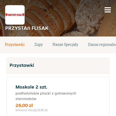
PRZYSTAń FLISAK
Przystawki
Zupy
Nasze Specjały
Dania regionaln
Przystawki
Moskole 2 szt.
podhalańskie placki z gotowanych
ziemniaków
26,00 zł
wliczono kaucję (0,00 zł)